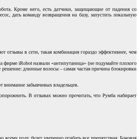
ота. Кроме него, есть датчики, защищающие от падения со
сос, дать команду возвращения на базу, запустить локальную
уют отзывы в сети, такая комбинация гораздо эффективнее, чем
а фирме iRobot назвали «антипутаница» (не подумайте плохого
е решение: длинные волосы – самая частая причина блокировки
ют внимание забывчивых владельцев.
 опорожнить. В отзывах можно прочитать, что Румба набирает
 всему полу, будет уверенно огибать все препятствия. Боковая