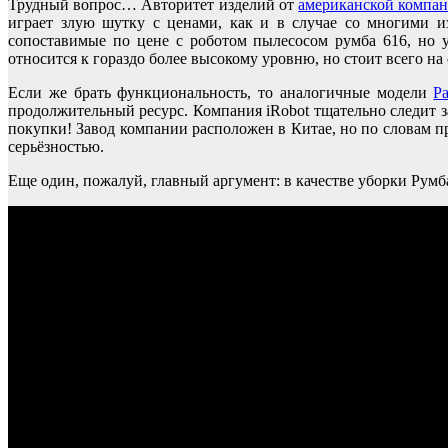
Трудный вопрос… Авторитет изделий от
американской компа
играет злую шутку с ценами, как и в случае со многими и
сопоставимые по цене с роботом пылесосом румба 616, но
относится к гораздо более высокому уровню, но стоит всего на
Если же брать функциональность, то аналогичные модели
P
продолжительный ресурс. Компания iRobot тщательно следит з
покупки! Завод компании расположен в Китае, но по словам п
серьёзностью.
Еще один, пожалуй, главный аргумент: в качестве уборки Румба