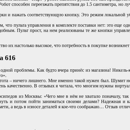
обот способен переезжать препятствия до 1.5 сантиметра, но лу
рки и нажать соответствующую кнопку. Это режим локальной у
м, что пульта управления в комплекте поставки нет: это еще о
удобным. Пульт прост, на нем реализованы те же кнопки управл
во их настолько высокое, что потребность в покупке возникнет 
a 616
 одной проблемы. Как будто вчера принёс из магазина! Никель-
го».
стота – ничего лишнего. Мне именно такой нужен был. Шумит неси
чень качественно. В отзывах я читала, что многим нужны виртуа
осипедов из Москвы: «Чего мне в нём не хватало поначалу, та
нуть и потом пойти заниматься своими делами? Надежная и ка
амети, а ведь в износе деталей я кое-что соображаю… Отзыв отли