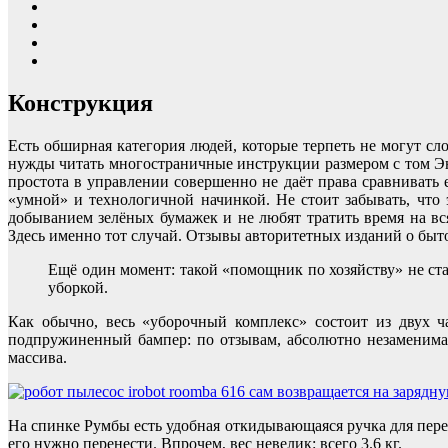
Конструкция
Есть обширная категория людей, которые терпеть не могут с
нужды читать многостраничные инструкции размером с том Энци
простота в управлении совершенно не даёт права сравнивать 
«умной» и технологичной начинкой. Не стоит забывать, что
добыванием зелёных бумажек и не любят тратить время на вс
Здесь именно тот случай. Отзывы авторитетных изданий о быт
Ещё один момент: такой «помощник по хозяйству» не ст
уборкой.
Как обычно, весь «уборочный комплекс» состоит из двух ч
подпружиненный бампер: по отзывам, абсолютно незаменимая 
массива.
На спинке Румбы есть удобная откидывающаяся ручка для пере
его нужно перенести. Впрочем, вес невелик: всего 3.6 кг.