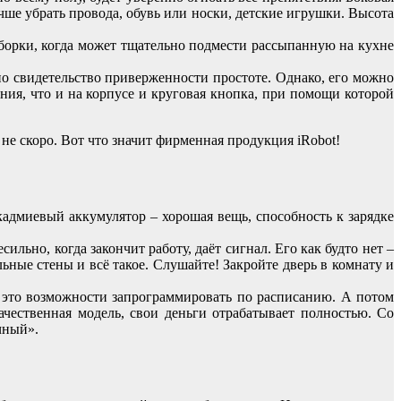
чше убрать провода, обувь или носки, детские игрушки. Высота
борки, когда может тщательно подмести рассыпанную на кухне
дно свидетельство приверженности простоте. Однако, его можно
ения, что и на корпусе и круговая кнопка, при помощи которой
не скоро. Вот что значит фирменная продукция iRobot!
кадмиевый аккумулятор – хорошая вещь, способность к зарядке
льно, когда закончит работу, даёт сигнал. Его как будто нет –
льные стены и всё такое. Слушайте! Закройте дверь в комнату и
к это возможности запрограммировать по расписанию. А потом
чественная модель, свои деньги отрабатывает полностью. Со
чный».