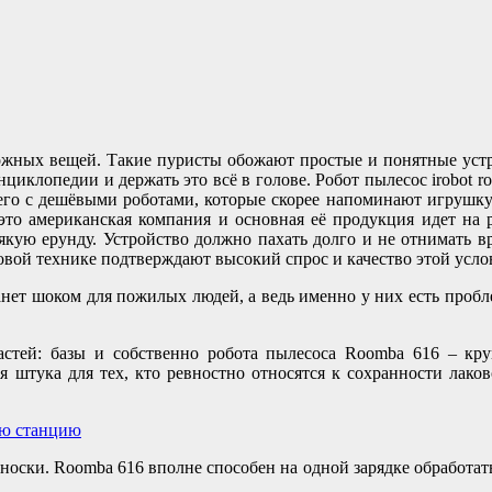
ложных вещей. Такие пуристы обожают простые и понятные устр
клопедии и держать это всё в голове. Робот пылесос irobot ro
его с дешёвыми роботами, которые скорее напоминают игрушку д
 это американская компания и основная её продукция идет на
якую ерунду. Устройство должно пахать долго и не отнимать в
овой технике подтверждают высокий спрос и качество этой усло
анет шоком для пожилых людей, а ведь именно у них есть пробл
астей: базы и собственно робота пылесоса Roomba 616 – кру
штука для тех, кто ревностно относятся к сохранности лаков
носки. Roomba 616 вполне способен на одной зарядке обработать