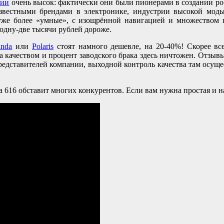
нии
очень высок: фактически они были пионерами в создании ро
звестными брендами в электронике, индустрии высокой моды
 уже более «умные», с изощрённой навигацией и множеством
 одну-две тысячи рублей дороже.
anda
или
Polaris
стоят намного дешевле, на 20-40%! Скорее вс
а качеством и процент заводского брака здесь ничтожен. Отзывы
редставителей компании, выходной контроль качества там осуще
 616 обставит многих конкурентов. Если вам нужна простая и над