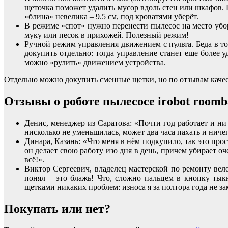
щеточка поможет удалить мусор вдоль стен или шкафов. Р
«блина» невелика – 9.5 см, под кроватями уберёт.
В режиме «спот» нужно перенести пылесос на место убо
муку или песок в прихожей. Полезный режим!
Ручной режим управления движением с пульта. Беда в то
докупить отдельно: тогда управление станет еще более 
можно «рулить» движением устройства.
Отдельно можно докупить сменные щетки, но по отзывам качест
Отзывы о роботе пылесосе irobot roomb
Денис, менеджер из Саратова: «Почти год работает и ни
нисколько не уменьшилась, может два часа пахать и ниче
Динара, Казань: «Что меня в нём подкупило, так это про
он делает свою работу изо дня в день, причем убирает о
всё!».
Виктор Сергеевич, владелец мастерской по ремонту вел
понял – это блажь! Что, сложно пальцем в кнопку тык
щетками никаких проблем: износа я за полтора года не з
Покупать или нет?