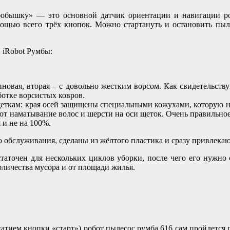
бышку» — это основной датчик ориентации и навигации роб
мощью всего трёх кнопок. Можно стартануть и остановить пыле
 iRobot Румбы:
иновая, вторая – с довольно жестким ворсом. Как свидетельств
ботке ворсистых ковров.
щеткам: края осей защищены специальными кожухами, которую н
ют наматывание волос и шерсти на оси щеток. Очень правильно
 и не на 100%.
о обслуживания, сделаны из жёлтого пластика и сразу привлека
остаточен для нескольких циклов уборки, после чего его нужно
оличества мусора и от площади жилья.
ием кнопки «старт») робот пылесос румба 616 сам пройдется по