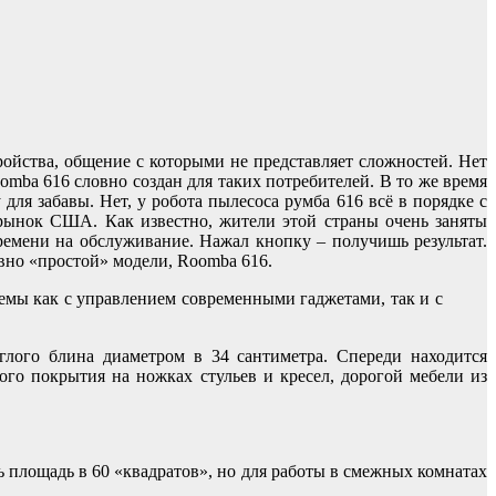
ойства, общение с которыми не представляет сложностей. Нет
omba 616 словно создан для таких потребителей. В то же время
ля забавы. Нет, у робота пылесоса румба 616 всё в порядке с
 рынок США. Как известно, жители этой страны очень заняты
ремени на обслуживание. Нажал кнопку – получишь результат.
вно «простой» модели, Roomba 616.
емы как с управлением современными гаджетами, так и с
глого блина диаметром в 34 сантиметра. Спереди находится
ого покрытия на ножках стульев и кресел, дорогой мебели из
 площадь в 60 «квадратов», но для работы в смежных комнатах