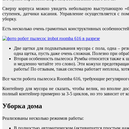
Сверху корпуса можно увидеть небольшую выступающую «бо
ступенек, датчики касания. Управление осуществляется с по
уборку.
Есть несколько очень грамотных конструктивных особенностей
Две щетки для подхватывания мусора с пола, одна – рез
одна щетка, пусть даже очень сложная. Полезно при обра
Вторая особенность пылесоса Румбы относится также к 
и медленно читайте это слово). Эти кожухи предотвраща
работы! По отзывам, такая система работает неплоха, хотя
Все части робота пылесоса Roomba 616, требующие регулярног
Контейнер для мусора не сказать, чтобы велик, но вполне д
полный контейнер примерно за 3-5 циклов, но это зависит от к
Уборка дома
Реализованы несколько режимов работы:
В полностью автоматическом (активируется простым нажат