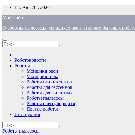
Перейти
Пт. Авг 7th, 2026
к
Мой Робот
содержимому
О роботах пылесосах, мойщиках окон и прочих бытовых робот
Роботоновости
Роботы
Мойщики окон
Мойщики пола
Роботы газонокосилки
Роботы для бассейнов
Роботы для животных
Роботы пылесосы
Роботы снегоуборщики
Другие роботы
Инструкции
Роботы пылесосы