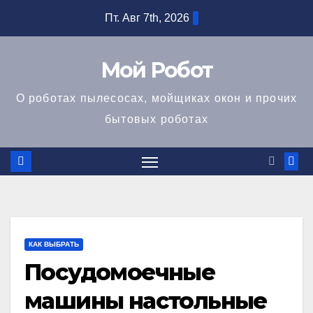
Перейти
Пт. Авг 7th, 2026
к
содержимому
Мой Робот
О роботах пылесосах, мойщиках окон и прочих
бытовых роботах
КАК ВЫБРАТЬ
Посудомоечные
машины настольные