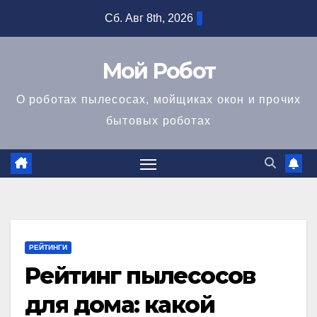
Перейти
Сб. Авг 8th, 2026
к
содержимому
Мой Робот
О роботах пылесосах, мойщиках окон и прочих
бытовых роботах
РЕЙТИНГИ
Рейтинг пылесосов
для дома: какой