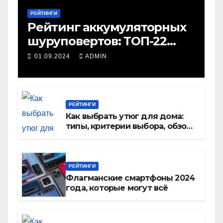
РЕЙТИНГИ
Рейтинг аккумуляторных
шуруповертов: ТОП-22
лучших модели 2024 года
01.09.2024
ADMIN
и советы как выбрать
РЕЙТИНГИ
Как выбрать утюг для дома:
типы, критерии выбора, обзор
моделей
РЕЙТИНГИ
Флагманские смартфоны 2024
года, которые могут всё