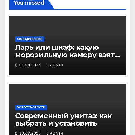
You missed
ХОЛОДИЛЬНИКИ
Ларь или шкаф: какую
морозильную камеру взять
для дома и дачи
01.08.2026
ADMIN
РОБОТОНОВОСТИ
Современный унитаз: как
выбрать и установить
30.07.2026
ADMIN