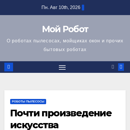
Перейти
Пн. Авг 10th, 2026
к
содержимому
Мой Робот
О роботах пылесосах, мойщиках окон и прочих
бытовых роботах
РОБОТЫ ПЫЛЕСОСЫ
Почти произведение
искусства