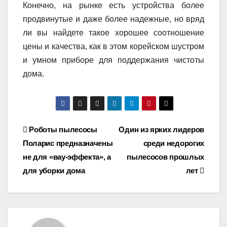
Конечно, на рынке есть устройства более
продвинутые и даже более надежные, но вряд
ли вы найдете такое хорошее соотношение
цены и качества, как в этом корейском шустром
и умном приборе для поддержания чистоты
дома.
Навигация
Роботы пылесосы
Один из ярких лидеров
Поларис предназначены
среди недорогих
по
не для «вау-эффекта», а
пылесосов прошлых
записям
для уборки дома
лет