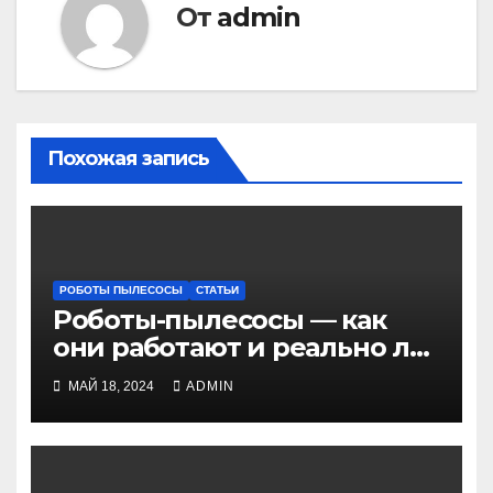
От
admin
Похожая запись
РОБОТЫ ПЫЛЕСОСЫ
СТАТЬИ
Роботы-пылесосы — как
они работают и реально ли
полезны
МАЙ 18, 2024
ADMIN