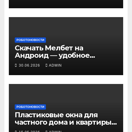
РОБОТОНОВОСТИ
Скачать Мелбет на
Андроид — удобное
приложение для ставок на
30.06.2026
ADMIN
смартфоне
РОБОТОНОВОСТИ
Пластиковые окна для
частного дома и квартиры:
критерии выбора и