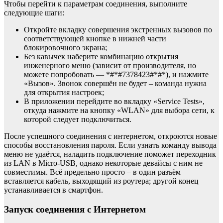
Чтобы перейти к параметрам соединения, выполните
следующие шаги:
Откройте вкладку совершения экстренных вызовов по
соответствующей кнопке в нижней части
блокировочного экрана;
Без кавычек наберите комбинацию открытия
инженерного меню (зависит от производителя, но
можете попробовать — *#*#7378423#*#*), и нажмите
«Вызов». Звонок совершён не будет – команда нужна
для открытия настроек;
В приложении перейдите во вкладку «Service Tests»,
откуда нажмите на кнопку «WLAN» для выбора сети, к
которой следует подключиться.
После успешного соединения с интернетом, откроются новые
способы восстановления пароля. Если узнать команду вывода
меню не удаётся, наладить подключение поможет переходник
из LAN в Micro-USB, однако некоторые девайсы с ним не
совместимы. Всё предельно просто – в один разъём
вставляется кабель, выходящий из роутера; другой конец
устанавливается в смартфон.
Запуск соединения с Интернетом