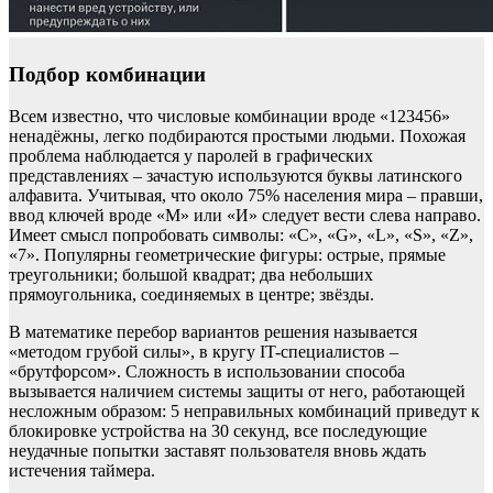
Подбор комбинации
Всем известно, что числовые комбинации вроде «123456»
ненадёжны, легко подбираются простыми людьми. Похожая
проблема наблюдается у паролей в графических
представлениях – зачастую используются буквы латинского
алфавита. Учитывая, что около 75% населения мира – правши,
ввод ключей вроде «М» или «И» следует вести слева направо.
Имеет смысл попробовать символы: «C», «G», «L», «S», «Z»,
«7». Популярны геометрические фигуры: острые, прямые
треугольники; большой квадрат; два небольших
прямоугольника, соединяемых в центре; звёзды.
В математике перебор вариантов решения называется
«методом грубой силы», в кругу IT-специалистов –
«брутфорсом». Сложность в использовании способа
вызывается наличием системы защиты от него, работающей
несложным образом: 5 неправильных комбинаций приведут к
блокировке устройства на 30 секунд, все последующие
неудачные попытки заставят пользователя вновь ждать
истечения таймера.