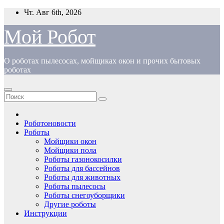
Перейти
Чт. Авг 6th, 2026
к
содержимому
Мой Робот
О роботах пылесосах, мойщиках окон и прочих бытовых
роботах
Роботоновости
Роботы
Мойщики окон
Мойщики пола
Роботы газонокосилки
Роботы для бассейнов
Роботы для животных
Роботы пылесосы
Роботы снегоуборщики
Другие роботы
Инструкции