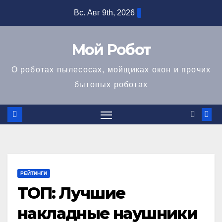
Перейти
Вс. Авг 9th, 2026
к
содержимому
Мой Робот
О роботах пылесосах, мойщиках окон и прочих
бытовых роботах
РЕЙТИНГИ
ТОП: Лучшие
накладные наушники