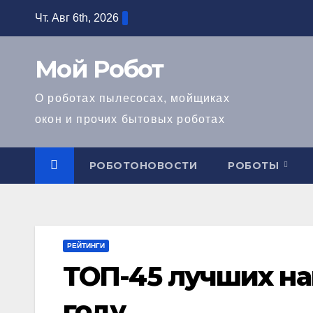
Перейти
Чт. Авг 6th, 2026
к
содержимому
Мой Робот
О роботах пылесосах, мойщиках
окон и прочих бытовых роботах
РОБОТОНОВОСТИ
РОБОТЫ
РЕЙТИНГИ
ТОП-45 лучших на
году