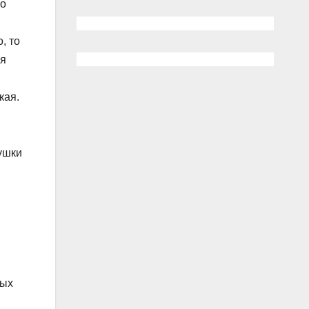
популярных
то
гаджетов на
любой вкус,
, то
цвет, цену
ия
кая.
ушки
мых