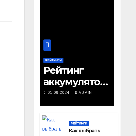
РЕЙТИНГИ
Рейтинг
аккумулятор
ных
01.09.2024
ADMIN
шуруповерто
в: ТОП-22
РЕЙТИНГИ
лучших
Как выбрать