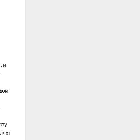
ь и
т
идом
ь
рту,
вляет