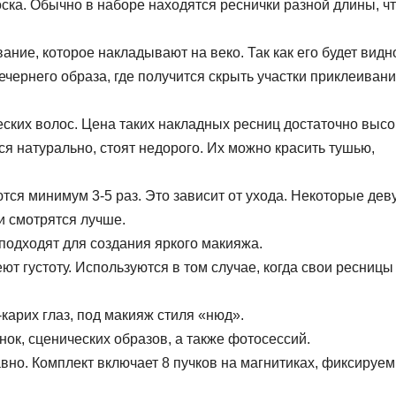
ска. Обычно в наборе находятся реснички разной длины, ч
ние, которое накладывают на веко. Так как его будет видно
чернего образа, где получится скрыть участки приклеиван
ских волос. Цена таких накладных ресниц достаточно высо
ся натурально, стоят недорого. Их можно красить тушью,
ся минимум 3-5 раз. Это зависит от ухода. Некоторые дев
ки смотрятся лучше.
подходят для создания яркого макияжа.
еют густоту. Используются в том случае, когда свои ресницы
карих глаз, под макияж стиля «нюд».
ок, сценических образов, а также фотосессий.
авно. Комплект включает 8 пучков на магнитиках, фиксируе