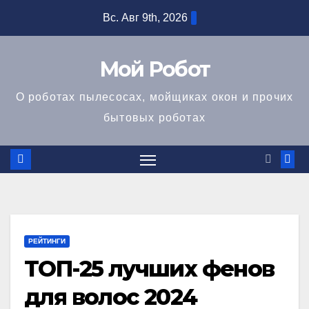
Перейти
Вс. Авг 9th, 2026
к
содержимому
Мой Робот
О роботах пылесосах, мойщиках окон и прочих
бытовых роботах
РЕЙТИНГИ
ТОП-25 лучших фенов
для волос 2024