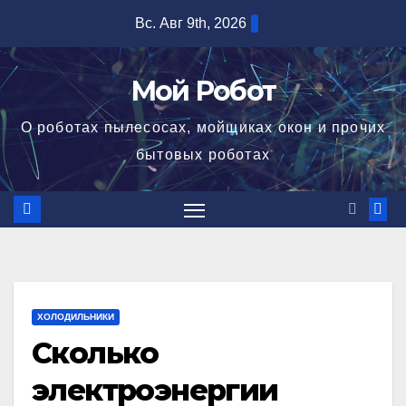
Перейти
Вс. Авг 9th, 2026
к
содержимому
Мой Робот
О роботах пылесосах, мойщиках окон и прочих
бытовых роботах
ХОЛОДИЛЬНИКИ
Сколько
электроэнергии