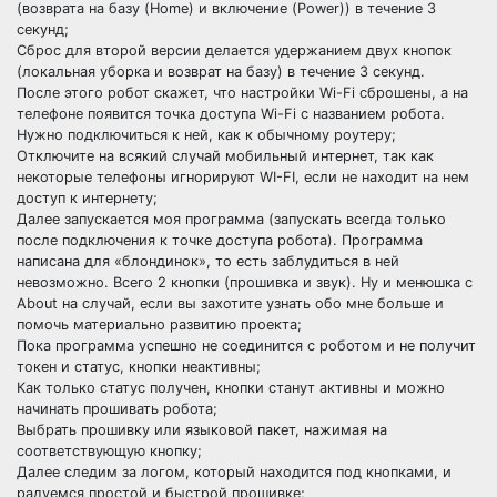
(возврата на базу (Home) и включение (Power)) в течение 3
секунд;
Сброс для второй версии делается удержанием двух кнопок
(локальная уборка и возврат на базу) в течение 3 секунд.
После этого робот скажет, что настройки Wi-Fi сброшены, а на
телефоне появится точка доступа Wi-Fi с названием робота.
Нужно подключиться к ней, как к обычному роутеру;
Отключите на всякий случай мобильный интернет, так как
некоторые телефоны игнорируют WI-FI, если не находит на нем
доступ к интернету;
Далее запускается моя программа (запускать всегда только
после подключения к точке доступа робота). Программа
написана для «блондинок», то есть заблудиться в ней
невозможно. Всего 2 кнопки (прошивка и звук). Ну и менюшка с
About на случай, если вы захотите узнать обо мне больше и
помочь материально развитию проекта;
Пока программа успешно не соединится с роботом и не получит
токен и статус, кнопки неактивны;
Как только статус получен, кнопки станут активны и можно
начинать прошивать робота;
Выбрать прошивку или языковой пакет, нажимая на
соответствующую кнопку;
Далее следим за логом, который находится под кнопками, и
радуемся простой и быстрой прошивке;