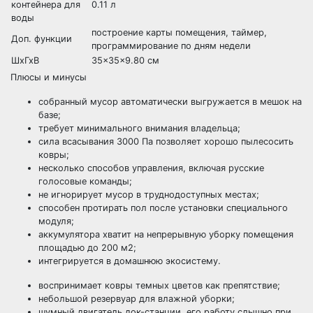
контейнера для
0.11 л
воды
построение карты помещения, таймер,
Доп. функции
программирование по дням недели
ШхГхВ
35x35x9.80 см
Плюсы и минусы
собранный мусор автоматически выгружается в мешок на
базе;
требует минимального внимания владельца;
сила всасывания 3000 Па позволяет хорошо пылесосить
ковры;
несколько способов управления, включая русские
голосовые команды;
не игнорирует мусор в труднодоступных местах;
способен протирать пол после установки специального
модуля;
аккумулятора хватит на непрерывную уборку помещения
площадью до 200 м2;
интегрируется в домашнюю экосистему.
воспринимает ковры темных цветов как препятствие;
небольшой резервуар для влажной уборки;
шумный двигатель док-станции, его работу слышно при