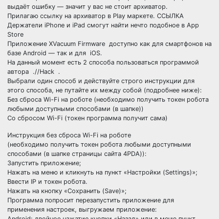
выдаёт ошибку — значит у вас не стоит архиватор.
Прилагаю ссылку на архиватор в Play маркете. ССЫЛКА
Держатели iPhone и iPad смогут найти нечто подобное в App
Store
Приложение XVacuum Firmware доступно как для смартфонов на
базе Android — так и для iOS.
На данный момент есть 2 способа пользоваться программой
автора .//Hack .
Выбрали один способ и действуйте строго инструкции для
этого способа, не путайте их между собой (подробнее ниже):
Без сброса Wi-Fi на роботе (необходимо получить токен робота
любыми доступными способами (в шапке))
Со сбросом Wi-Fi (токен программа получит сама)
Инструкция без сброса Wi-Fi на роботе
(необходимо получить токен робота любыми доступными
способами (в шапке страницы сайта 4PDA)):
Запустить приложение;
Нажать на меню и кликнуть на пункт «Настройки (Settings)»;
Ввести IP и токен робота.
Нажать на кнопку «Сохранить (Save)»;
Программа попросит перезапустить приложение для
применения настроек, выгружаем приложение:
Android: двойное нажатие кнопки «Назад» или в меню пункт