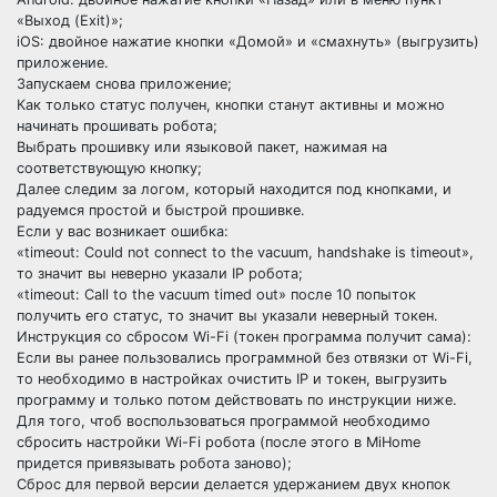
«Выход (Exit)»;
iOS: двойное нажатие кнопки «Домой» и «смахнуть» (выгрузить)
приложение.
Запускаем снова приложение;
Как только статус получен, кнопки станут активны и можно
начинать прошивать робота;
Выбрать прошивку или языковой пакет, нажимая на
соответствующую кнопку;
Далее следим за логом, который находится под кнопками, и
радуемся простой и быстрой прошивке.
Если у вас возникает ошибка:
«timeout: Could not connect to the vacuum, handshake is timeout»,
то значит вы неверно указали IP робота;
«timeout: Call to the vacuum timed out» после 10 попыток
получить его статус, то значит вы указали неверный токен.
Инструкция со сбросом Wi-Fi (токен программа получит сама):
Если вы ранее пользовались программной без отвязки от Wi-Fi,
то необходимо в настройках очистить IP и токен, выгрузить
программу и только потом действовать по инструкции ниже.
Для того, чтоб воспользоваться программой необходимо
сбросить настройки Wi-Fi робота (после этого в MiHome
придется привязывать робота заново);
Сброс для первой версии делается удержанием двух кнопок