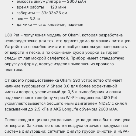
емкость аккумулятора — 2600 мАч
время работы — 120 мин
габариты — 33×33×7,6 см
вес — 3.3 кг
датчики — столкновения, падения
U80 Pet – популярная модель от Okami, которая разработана
непосредственно для тех, кто держит дома домашних питомцев.
Устройство способно очистить любую напольную поверхность
от шерсти и песка, а по окончании сухой уборки вытирает
следы от лап мокрой салфеткой. Прибор имеет стандартную
округлую форму, корпус изделия выполнен из прочного
пластика.
От своего предшественника Okami S90 устройство отличает
наличие турбощетки V-Shape 3.0 для более эффективной
чистки ковров, увеличенный до 0,6 л пылесборник и опция
подключения к телефону через Wi-Fi-соединение. U80 Pet
укомплектовывается бесщеточным двигателем NIDEC с силой
всасывания до 2,5 кПа и АКБ LongLife объемом 2600 мАч.
После каждого цикла центральная щетка должна быть очищена
от шерсти. За качество очистки воздуха отвечает продуманная
система фильтрации: сетчатый фильтр грубой очистки и НЕРА-