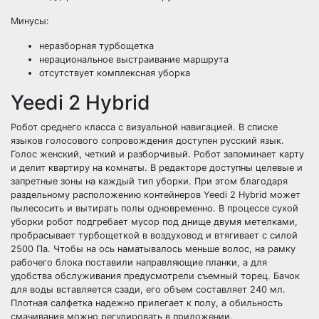
Минусы:
неразборная турбощетка
нерациональное выстраивание маршрута
отсутствует комплексная уборка
Yeedi 2 Hybrid
Робот среднего класса с визуальной навигацией. В списке
языков голосового сопровождения доступен русский язык.
Голос женский, четкий и разборчивый. Робот запоминает карту
и делит квартиру на комнаты. В редакторе доступны целевые и
запретные зоны на каждый тип уборки. При этом благодаря
раздельному расположению контейнеров Yeedi 2 Hybrid может
пылесосить и вытирать полы одновременно. В процессе сухой
уборки робот подгребает мусор под днище двумя метелками,
пробрасывает турбощеткой в воздуховод и втягивает с силой
2500 Па. Чтобы на ось наматывалось меньше волос, на рамку
рабочего блока поставили направляющие планки, а для
удобства обслуживания предусмотрели съемный торец. Бачок
для воды вставляется сзади, его объем составляет 240 мл.
Плотная салфетка надежно прилегает к полу, а обильность
смачивания можно регулировать в приложении.