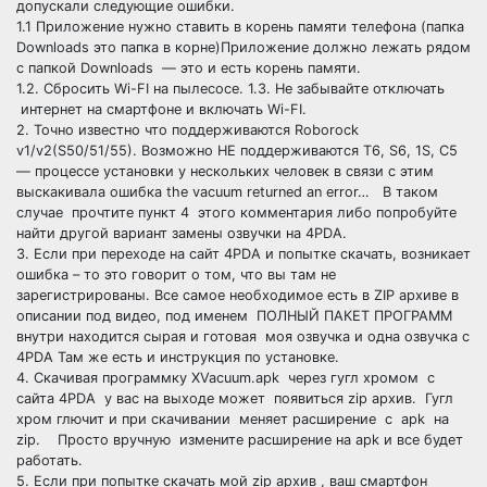
допускали следующие ошибки.
1.1 Приложение нужно ставить в корень памяти телефона (папка
Downloads это папка в корне)Приложение должно лежать рядом
с папкой Downloads — это и есть корень памяти.
1.2. Сбросить Wi-FI на пылесосе. 1.3. Не забывайте отключать
интернет на смартфоне и включать Wi-FI.
2. Точно известно что поддерживаются Roborock
v1/v2(S50/51/55). Возможно НЕ поддерживаются T6, S6, 1S, С5
— процессе установки у нескольких человек в связи с этим
выскакивала ошибка the vacuum returned an error… В таком
случае прочтите пункт 4 этого комментария либо попробуйте
найти другой вариант замены озвучки на 4PDA.
3. Если при переходе на сайт 4PDA и попытке скачать, возникает
ошибка – то это говорит о том, что вы там не
зарегистрированы. Все самое необходимое есть в ZIP архиве в
описании под видео, под именем ПОЛНЫЙ ПАКЕТ ПРОГРАММ
внутри находится сырая и готовая моя озвучка и одна озвучка с
4PDA Там же есть и инструкция по установке.
4. Скачивая программку XVacuum.apk через гугл хромом с
сайта 4PDA у вас на выходе может появиться zip архив. Гугл
хром глючит и при скачивании меняет расширение с apk на
zip. Просто вручную измените расширение на apk и все будет
работать.
5. Если при попытке скачать мой zip архив , ваш смартфон