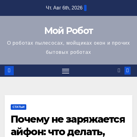
Перейти
Чт. Авг 6th, 2026
к
содержимому
Мой Робот
О роботах пылесосах, мойщиках окон и прочих
бытовых роботах
СТАТЬИ
Почему не заряжается
айфон: что делать,