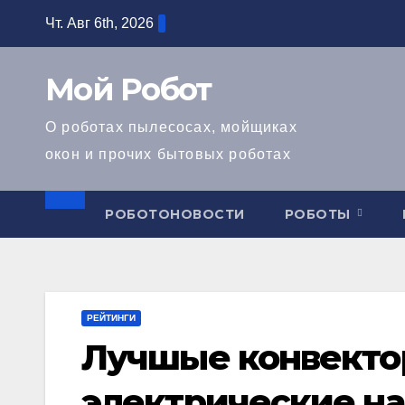
Перейти
Чт. Авг 6th, 2026
к
содержимому
Мой Робот
О роботах пылесосах, мойщиках
окон и прочих бытовых роботах
РОБОТОНОВОСТИ
РОБОТЫ
РЕЙТИНГИ
Лучшые конвекто
электрические на