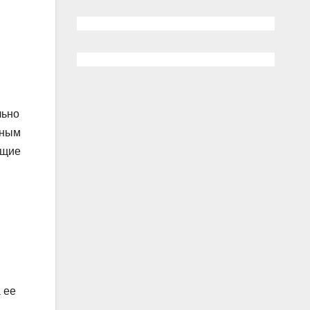
популярных
гаджетов на
любой вкус,
цвет, цену
льно
нным
ющие
 ее