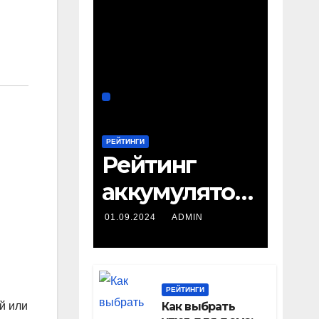
РЕЙТИНГИ
Рейтинг
аккумулятор
ных
01.09.2024
ADMIN
шуруповерто
в: ТОП-22
РЕЙТИНГИ
лучших
Как выбрать
й или