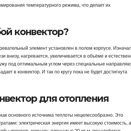
мирования температурного режима, что делает их
бой конвектор?
гревательный элемент установлен в полом корпусе. Изнача
ези внизу, нагревается, увеличивается в объёме и естестве
ружу под оптимальным углом через специальные направля
дает в конвектор. И так по кругу пока не будет достигнута
нвектор для отопления
как основного источника теплоты нецелесообразно. Это
атами: электрическая энергия имеет высокую стоимость, а
тобы прогреть комнату площадью 20 кв.м. понадобится