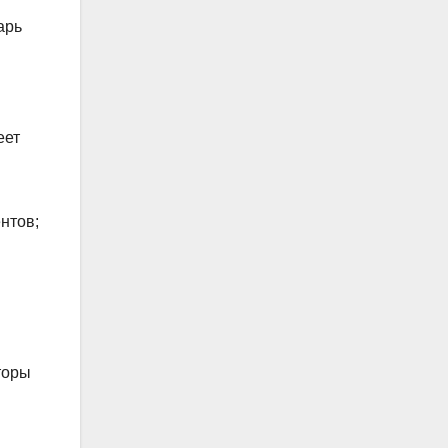
арь
еет
нтов;
торы