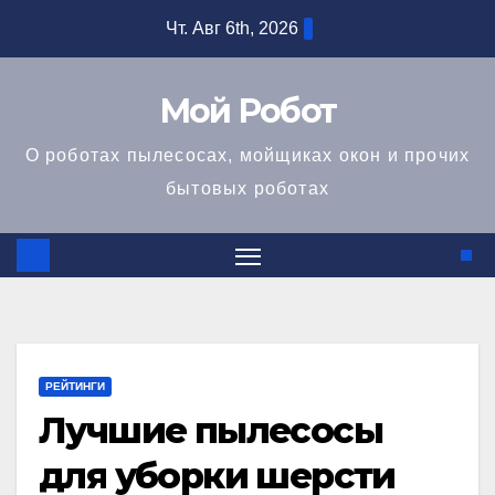
Перейти
Чт. Авг 6th, 2026
к
содержимому
Мой Робот
О роботах пылесосах, мойщиках окон и прочих
бытовых роботах
РЕЙТИНГИ
Лучшие пылесосы
для уборки шерсти