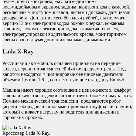
рулём, круиз-контролем, «мультимедийкой» с
восьмидюймовым экраном, задним парктроником с камерой,
бесключевым доступом в салон, литыми дисками, датчиками
дождя/света. Доплатив всего 50 тысяч рублей, вы получите
версию Elite с электроприводом боковых зеркал, кожаным
салоном, люком с электроприводом, климат-контролем,
электрорегулировкой водительского кресла, мониторингом
слепых зон и двумя дополнительными динамиками.
Lada X-Ray
Российский автомобиль оснащен приводом на передние
колеса, версии с трансмиссией 4х4 не предусмотрены. Под
капотом находятся 4-цилиндровые бензиновые двигатели
объемом 1,6 или 1,8 л, соответствующие стандарту Евро-5.
Машина имеет хорошее соотношение цена-качество, комфорт
салона и качество отделки соответствуют бюджетному классу.
Помимо механической трансмиссии, предлагается робот
(агрегат оборудован силовыми приводами муфты сцепления),
который снижает нагрузку на водителя при движении в
городских пробках.
Кроссовер Lada X-Ray.