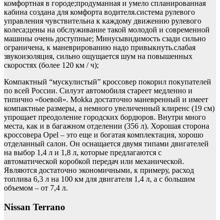
комфортная в городе;продуманная и умело спланированная
кабина создана для комфорта водителя.система рулевого
управления чувствительна к каждому движению рулевого
колеса;цены на обслуживание такой молодой и современной
машины очень доступные; Минусывидимость сзади сильно
ограничена, к маневрированию надо привыкнуть.слабая
звукоизоляция, сильно ощущается шум на повышенных
скоростях (более 120 км / ч);
Компактный “мускулистый” кроссовер покорил покупателей
по всей России. Силуэт автомобиля стареет медленно и
типично «боевой». Mokka достаточно маневренный и имеет
компактные размеры, а немного увеличенный клиренс (19 см)
упрощает преодоление городских бордюров. Внутри много
места, как и в багажном отделении (356 л). Хорошая сторона
кроссовера Opel – это еще и богатая комплектация, хорошо
отделанный салон. Он оснащается двумя типами двигателей
на выбор 1,4 л и 1,8 л, которые предлагаются с
автоматической коробкой передач или механической.
Являются достаточно экономичными, к примеру, расход
топлива 6,3 л на 100 км для двигателя 1,4 л, а с большим
объемом – от 7,4 л.
Nissan Terrano