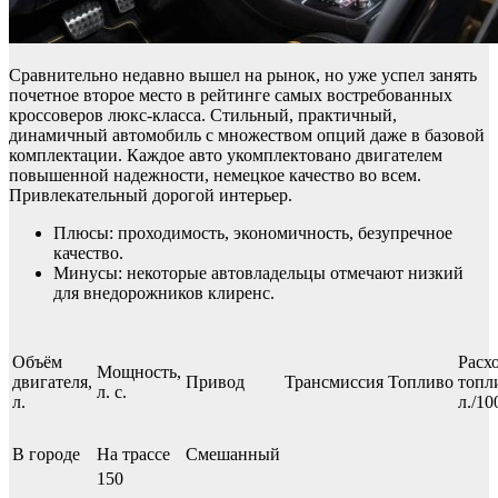
Сравнительно недавно вышел на рынок, но уже успел занять
почетное второе место в рейтинге самых востребованных
кроссоверов люкс-класса. Стильный, практичный,
динамичный автомобиль с множеством опций даже в базовой
комплектации. Каждое авто укомплектовано двигателем
повышенной надежности, немецкое качество во всем.
Привлекательный дорогой интерьер.
Плюсы: проходимость, экономичность, безупречное
качество.
Минусы: некоторые автовладельцы отмечают низкий
для внедорожников клиренс.
Объём
Расх
Мощность,
двигателя,
Привод
Трансмиссия
Топливо
топл
л. с.
л.
л./1
В городе
На трассе
Смешанный
150