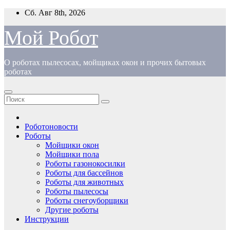
Перейти
Сб. Авг 8th, 2026
к
содержимому
Мой Робот
О роботах пылесосах, мойщиках окон и прочих бытовых
роботах
Роботоновости
Роботы
Мойщики окон
Мойщики пола
Роботы газонокосилки
Роботы для бассейнов
Роботы для животных
Роботы пылесосы
Роботы снегоуборщики
Другие роботы
Инструкции