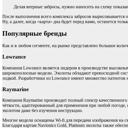
Делая веерные забросы, нужно наносить на схему показан
После выполнения всего комплекса забросов вырисовывается 
Ну, а далее, когда «карта» дна будет перед вами, останется тол
Популярные бренды
Как и в любом сегменте, на рынке представлено большое колич
Lowrance
Компания Lowrance является лидером в производстве высокока
широкополосные модели. Эхолоты обладают превосходной сист
лодкой. Разработчики из Lowrance имеют множество патентов
Raymarine
Компания Raymarine производит полный спектр качественного
чёткости, адаптированный для применения при любой погоде, 
эхолотом даже без изучения инструкции.
Многие модели оснащены Wi-fi для передачи изображения на 
Благодаря картам Navionics Gold, Platinum эхолоты также обес