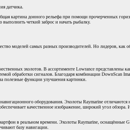
ия датчика.
общая картина донного рельефа при помощи прочерченных гориз
ько выполнить четкий заброс и начать рыбалку.
ество моделей самых разных производителей. Но лидеров, как об
чественных эхолотов. В ассортименте Lowrance представлены ка
емой обработки сигналов. Благодаря комбинации DownScan Imag
 на полезные функции улучшения картинки.
 навигационного оборудования. Эхолоты Raymarine отличаются 
обеспечивает качественное изображение, широкий угол обзора.
смартфон в реальном времени. Эхолоты Raymarine, оснащённые
печивают базу навигации.