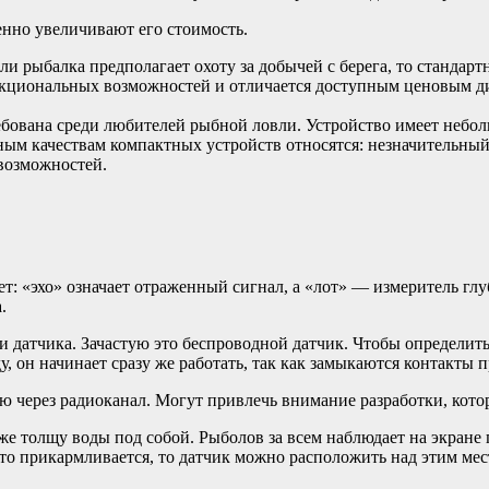
енно увеличивают его стоимость.
и рыбалка предполагает охоту за добычей с берега, то стандартн
ункциональных возможностей и отличается доступным ценовым ди
бована среди любителей рыбной ловли. Устройство имеет неболь
ным качествам компактных устройств относятся: незначительный 
возможностей.
ет: «эхо» означает отраженный сигнал, а «лот» — измеритель глу
.
и датчика. Зачастую это беспроводной датчик. Чтобы определить,
оду, он начинает сразу же работать, так как замыкаются контакты
ю через радиоканал. Могут привлечь внимание разработки, кото
же толщу воды под собой. Рыболов за всем наблюдает на экране п
то прикармливается, то датчик можно расположить над этим мест