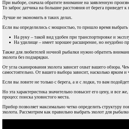
При выборе, сначала обратите внимание на заявленную произво
То заброс датчика на большие расстояния от берега приведет 
Лучше не экономить в таких делах.
Если вы определились с мощностью, то пришло время выбрать 
На руку – такой вид удобен при транспортировке и экспл
На удилище – имеет хорошее расширение, но неудобно п
Также для любителей ночной рыбалки нужно обратить внимание 
эхолота без подзарядки.
От угла сканирования эхолота зависит охват вашего обзора. Че
самостоятельно. От вашего выбора зависит, насколько ярким и 
Если вы ловите не только с берега, а и с лодки, то вам подойде
Но эта характеристика значительно повысит его цену, и все же
процесс поиска уловистого места.
Прибор позволяет максимально четко определить структуру по
эхолота. Рассмотрим как правильно выбрать эхолот для рыбалки