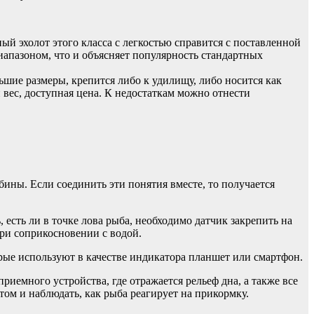
ый эхолот этого класса с легкостью справится с поставленной
апазоном, что и объясняет популярность стандартных
шие размеры, крепится либо к удилищу, либо носится как
вес, доступная цена. К недостаткам можно отнести
бины. Если соединить эти понятия вместе, то получается
 есть ли в точке лова рыба, необходимо датчик закрепить на
 при соприкосновении с водой.
рые используют в качестве индикатора планшет или смартфон.
риемного устройства, где отражается рельеф дна, а также все
ом и наблюдать, как рыба реагирует на прикормку.