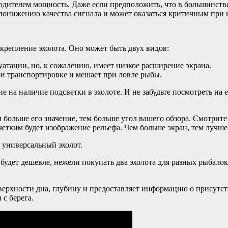
дителем мощность. Даже если предположить, что в большинстве с
к понижению качества сигнала и может оказаться критичным при
крепление эхолота. Оно может быть двух видов:
уатации, но, к сожалению, имеет низкое расширение экрана.
ри транспортировке и мешает при ловле рыбы.
на наличие подсветки в эхолоте. И не забудьте посмотреть на е
м больше его значение, тем больше угол вашего обзора. Смотрите
четким будет изображение рельефа. Чем больше экран, тем лучше
т универсальный эхолот.
, будет дешевле, нежели покупать два эхолота для разных рыбало
верхности дна, глубину и предоставляет информацию о присутст
 с берега.