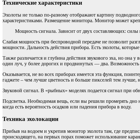
Технические характеристики
Эхолоты не только по-разному отображают картину подводного 
характеристиками. Размещение монитора. Монитор может крепи
Мощность сигнала. Зависит от двух составляющих: силы 
Слабая мощность при беспроводной передаче не позволит разг
мощности. Дальность действия прибора. Есть эхолоты, которые
Также различается и глубина действия звукового эха, но она у
один луч, у более дорогих и продвинутых — два. Возможность
Оказывается, не во всех приборах имеется эта функция, поинт
гаджете – чем лучше цветность и больше пикселей тем лучше, 
Звуковой сигнал. В «рыбных» моделях подается сигнал при об
Подсветка. Необходимая вещь, если вы решили промерять дно н
когда есть вероятность осадков или падения прибора в воду.
Техника эхолокации
Прибыв на водоем и укрепив монитор эхолота там, где предпи
происходящего, на первых порах поможет использование каранд