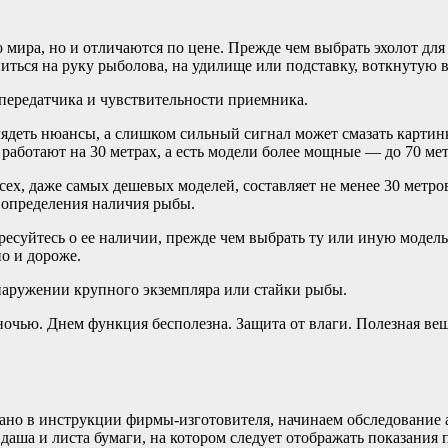
мира, но и отличаются по цене. Прежде чем выбрать эхолот для
ться на руку рыболова, на удилище или подставку, воткнутую в
передатчика и чувствительности приемника.
лядеть нюансы, а слишком сильный сигнал может смазать картин
 работают на 30 метрах, а есть модели более мощные — до 70 мет
 всех, даже самых дешевых моделей, составляет не менее 30 мет
 определения наличия рыбы.
ересуйтесь о ее наличии, прежде чем выбрать ту или иную модел
но и дороже.
наружении крупного экземпляра или стайки рыбы.
очью. Днем функция бесполезна. Защита от влаги. Полезная вещь
сано в инструкции фирмы-изготовителя, начинаем обследование 
аша и листа бумаги, на котором следует отображать показания 