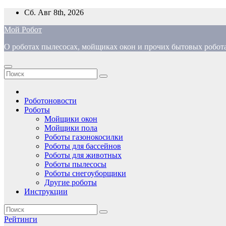
Перейти
Сб. Авг 8th, 2026
к
Мой Робот
содержимому
О роботах пылесосах, мойщиках окон и прочих бытовых робот
Роботоновости
Роботы
Мойщики окон
Мойщики пола
Роботы газонокосилки
Роботы для бассейнов
Роботы для животных
Роботы пылесосы
Роботы снегоуборщики
Другие роботы
Инструкции
Рейтинги