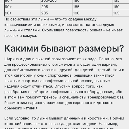
90>
200-205
180
155
90>
205
185
160
90>
205
190
165
По свойствам эти лыжи — что-то среднее между
классическими и коньковыми, и позволяют кататься двумя
лыжными стилями. Скользящая поверхность ровная – не имеет
насечек и камуса.
Какими бывают размеры?
Ширина и длина лыжной пары зависит от их вида. Понятно, что
для профессиональных спортсменов это будет один вариант,
для любительского катания – другой, для детей – третий. Но и в
этой категории у юных спортсменов, решивших заниматься
лыжным спортом на профессиональной основе, лыжные
изделия будут отличаться. Опустим вопрос того, как
разобраться с выбором профессионального оборудования, ибо
в этом вам помогут тренеры и специалисты тренировочных баз.
Рассмотрим варианты размеров для взрослого и детского
обычного катания.
Если условно, то лыжи бывают длинными и короткими. Причем
короткий вариант – это не всегда детские модели. Например,