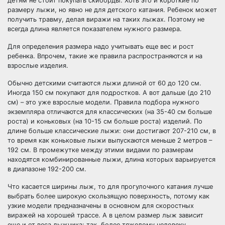
детям не стоит покупать скиборды. Хоть это и короткие по
размеру лыжи, но явно не для детского катания. Ребенок может
получить травму, делая виражи на таких лыжах. Поэтому не
всегда длина является показателем нужного размера.
Для определения размера надо учитывать еще вес и рост
ребенка. Впрочем, такие же правила распространяются и на
взрослые изделия.
Обычно детскими считаются лыжи длиной от 60 до 120 см.
Иногда 150 см покупают для подростков. А вот дальше (до 210
см) – это уже взрослые модели. Правила подбора нужного
экземпляра отличаются для классических (на 35-40 см больше
роста) и коньковых (на 10-15 см больше роста) изделий. По
длине больше классические лыжи: они достигают 207-210 см, в
то время как коньковые лыжи выпускаются меньше 2 метров –
192 см. В промежутке между этими видами по размерам
находятся комбинированные лыжи, длина которых варьируется
в диапазоне 192-200 см.
Что касается ширины лыж, то для прогулочного катания лучше
выбрать более широкую скользящую поверхность, потому как
узкие модели предназначены в основном для скоростных
виражей на хорошей трассе. А в целом размер лыж зависит
еще и от веса лыжника: так, более тяжелому человеку