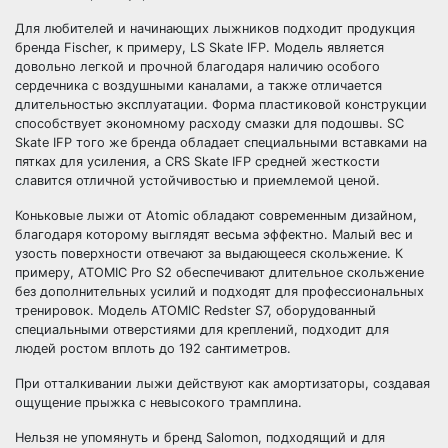
Для любителей и начинающих лыжников подходит продукция
бренда Fischer, к примеру, LS Skate IFP. Модель является
довольно легкой и прочной благодаря наличию особого
сердечника с воздушными каналами, а также отличается
длительностью эксплуатации. Форма пластиковой конструкции
способствует экономному расходу смазки для подошвы. SC
Skate IFP того же бренда обладает специальными вставками на
пятках для усиления, а CRS Skate IFP средней жесткости
славится отличной устойчивостью и приемлемой ценой.
Коньковые лыжи от Atomic обладают современным дизайном,
благодаря которому выглядят весьма эффектно. Малый вес и
узость поверхности отвечают за выдающееся скольжение. К
примеру, ATOMIC Pro S2 обеспечивают длительное скольжение
без дополнительных усилий и подходят для профессиональных
тренировок. Модель ATOMIC Redster S7, оборудованный
специальными отверстиями для креплений, подходит для
людей ростом вплоть до 192 сантиметров.
При отталкивании лыжи действуют как амортизаторы, создавая
ощущение прыжка с невысокого трамплина.
Нельзя не упомянуть и бренд Salomon, подходящий и для