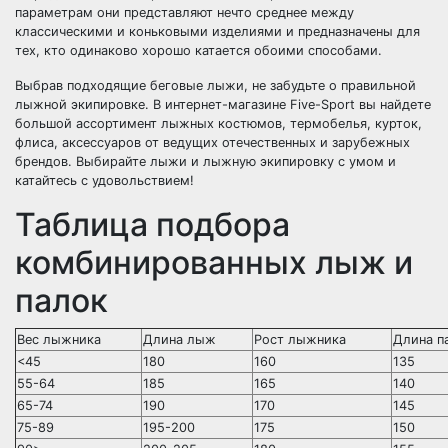
параметрам они представляют нечто среднее между
классическими и коньковыми изделиями и предназначены для
тех, кто одинаково хорошо катается обоими способами.
Выбрав подходящие беговые лыжи, не забудьте о правильной
лыжной экипировке. В интернет-магазине Five-Sport вы найдете
большой ассортимент лыжных костюмов, термобелья, курток,
флиса, аксессуаров от ведущих отечественных и зарубежных
брендов. Выбирайте лыжи и лыжную экипировку с умом и
катайтесь с удовольствием!
Таблица подбора
комбинированных лыж и
палок
Вес лыжника
Длина лыж
Рост лыжника
Длина п
<45
180
160
135
55-64
185
165
140
65-74
190
170
145
75-89
195-200
175
150