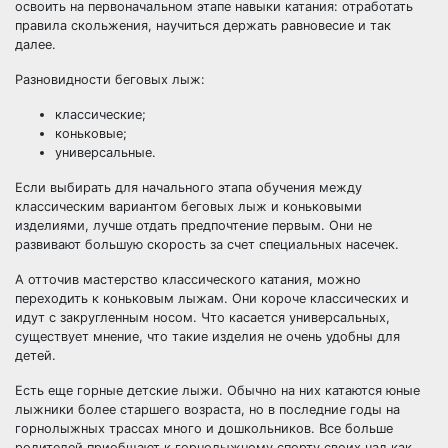
освоить на первоначальном этапе навыки катания: отработать
правила скольжения, научиться держать равновесие и так
далее.
Разновидности беговых лыж:
классические;
коньковые;
универсальные.
Если выбирать для начального этапа обучения между
классическим вариантом беговых лыж и коньковыми
изделиями, лучше отдать предпочтение первым. Они не
развивают большую скорость за счет специальных насечек.
А отточив мастерство классического катания, можно
переходить к коньковым лыжам. Они короче классических и
идут с закругленным носом. Что касается универсальных,
существует мнение, что такие изделия не очень удобны для
детей.
Есть еще горные детские лыжи. Обычно на них катаются юные
лыжники более старшего возраста, но в последние годы на
горнолыжных трассах много и дошкольников. Все больше
родителей приобщают к горнолыжному спорту своих чад как