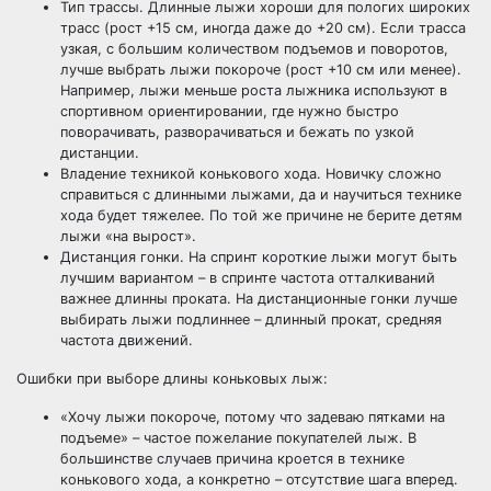
Тип трассы. Длинные лыжи хороши для пологих широких
трасс (рост +15 см, иногда даже до +20 см). Если трасса
узкая, с большим количеством подъемов и поворотов,
лучше выбрать лыжи покороче (рост +10 см или менее).
Например, лыжи меньше роста лыжника используют в
спортивном ориентировании, где нужно быстро
поворачивать, разворачиваться и бежать по узкой
дистанции.
Владение техникой конькового хода. Новичку сложно
справиться с длинными лыжами, да и научиться технике
хода будет тяжелее. По той же причине не берите детям
лыжи «на вырост».
Дистанция гонки. На спринт короткие лыжи могут быть
лучшим вариантом – в спринте частота отталкиваний
важнее длинны проката. На дистанционные гонки лучше
выбирать лыжи подлиннее – длинный прокат, средняя
частота движений.
Ошибки при выборе длины коньковых лыж:
«Хочу лыжи покороче, потому что задеваю пятками на
подъеме» – частое пожелание покупателей лыж. В
большинстве случаев причина кроется в технике
конькового хода, а конкретно – отсутствие шага вперед.