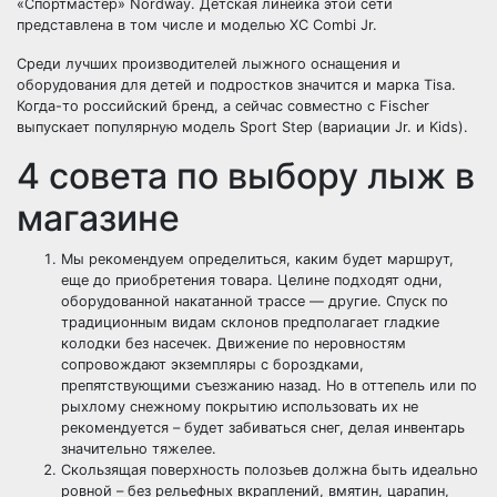
«Спортмастер» Nordway. Детская линейка этой сети
представлена в том числе и моделью XC Combi Jr.
Среди лучших производителей лыжного оснащения и
оборудования для детей и подростков значится и марка Tisa.
Когда-то российский бренд, а сейчас совместно с Fischer
выпускает популярную модель Sport Step (вариации Jr. и Kids).
4 совета по выбору лыж в
магазине
Мы рекомендуем определиться, каким будет маршрут,
еще до приобретения товара. Целине подходят одни,
оборудованной накатанной трассе — другие. Спуск по
традиционным видам склонов предполагает гладкие
колодки без насечек. Движение по неровностям
сопровождают экземпляры с бороздками,
препятствующими съезжанию назад. Но в оттепель или по
рыхлому снежному покрытию использовать их не
рекомендуется – будет забиваться снег, делая инвентарь
значительно тяжелее.
Скользящая поверхность полозьев должна быть идеально
ровной – без рельефных вкраплений, вмятин, царапин,