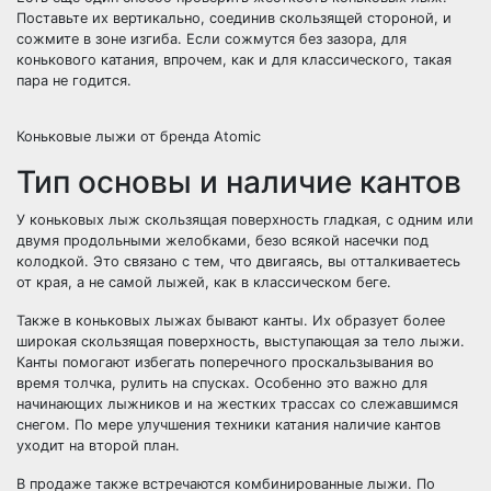
Поставьте их вертикально, соединив скользящей стороной, и
сожмите в зоне изгиба. Если сожмутся без зазора, для
конькового катания, впрочем, как и для классического, такая
пара не годится.
Коньковые лыжи от бренда Atomic
Тип основы и наличие кантов
У коньковых лыж скользящая поверхность гладкая, с одним или
двумя продольными желобками, безо всякой насечки под
колодкой. Это связано с тем, что двигаясь, вы отталкиваетесь
от края, а не самой лыжей, как в классическом беге.
Также в коньковых лыжах бывают канты. Их образует более
широкая скользящая поверхность, выступающая за тело лыжи.
Канты помогают избегать поперечного проскальзывания во
время толчка, рулить на спусках. Особенно это важно для
начинающих лыжников и на жестких трассах со слежавшимся
снегом. По мере улучшения техники катания наличие кантов
уходит на второй план.
В продаже также встречаются комбинированные лыжи. По