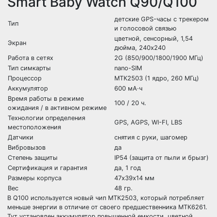
Smart Baby Watch Q90/Q100
детские GPS-часы с трекером
Тип
и голосовой связью
цветной, сенсорный, 1,54
Экран
дюйма, 240х240
Работа в сетях
2G (850/900/1800/1900 МГц)
Тип симкарты
nano-SIM
Процессор
МТК2503 (1 ядро, 260 МГц)
Аккумулятор
600 мА·ч
Время работы в режиме
100 / 20 ч.
ожидания / в активном режиме
Технологии определения
GPS, AGPS, WI-FI, LBS
местоположения
Датчики
снятия с руки, шагомер
Вибровызов
да
Степень защиты
IP54 (защита от пыли и брызг)
Сертификация и гарантия
да, 1 год
Размеры корпуса
47х39х14 мм
Вес
48 гр.
В Q100 используется новый чип МТК2503, который потребляет
меньше энергии в отличие от своего предшественника МТК6261.
Тут установлен аккумулятор повышенной емкости, цветной