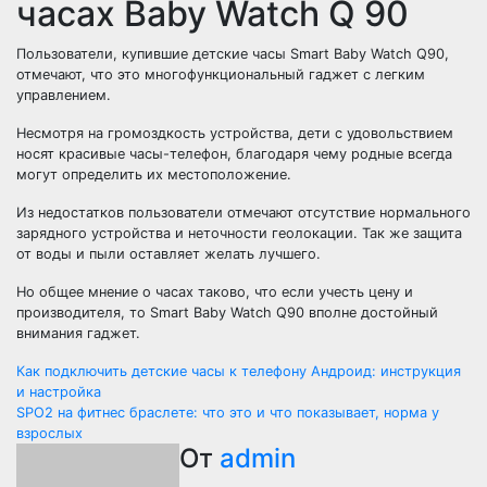
часах Baby Watch Q 90
Пользователи, купившие детские часы Smart Baby Watch Q90,
отмечают, что это многофункциональный гаджет с легким
управлением.
Несмотря на громоздкость устройства, дети с удовольствием
носят красивые часы-телефон, благодаря чему родные всегда
могут определить их местоположение.
Из недостатков пользователи отмечают отсутствие нормального
зарядного устройства и неточности геолокации. Так же защита
от воды и пыли оставляет желать лучшего.
Но общее мнение о часах таково, что если учесть цену и
производителя, то Smart Baby Watch Q90 вполне достойный
внимания гаджет.
Навигация
Как подключить детские часы к телефону Андроид: инструкция
и настройка
по
SPO2 на фитнес браслете: что это и что показывает, норма у
взрослых
записям
От
admin