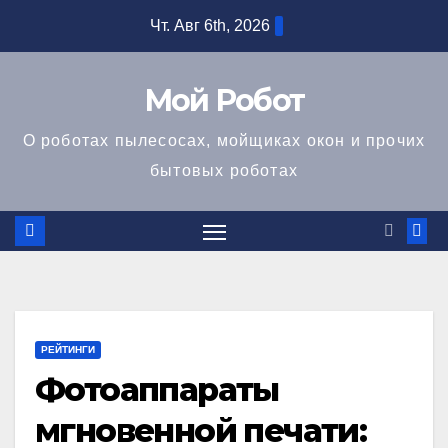
Перейти
Чт. Авг 6th, 2026
к
содержимому
Мой Робот
О роботах пылесосах, мойщиках окон и прочих
бытовых роботах
РЕЙТИНГИ
Фотоаппараты
мгновенной печати: