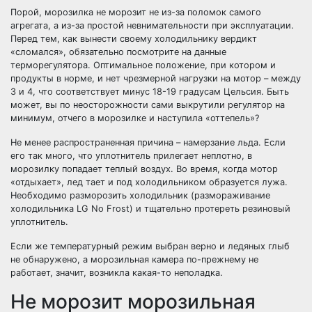
Порой, морозилка не морозит не из-за поломок самого
агрегата, а из-за простой невнимательности при эксплуатации.
Перед тем, как вынести своему холодильнику вердикт
«сломался», обязательно посмотрите на данные
терморегулятора. Оптимальное положение, при котором и
продукты в норме, и нет чрезмерной нагрузки на мотор – между
3 и 4, что соответствует минус 18-19 градусам Цельсия. Быть
может, вы по неосторожности сами выкрутили регулятор на
минимум, отчего в морозилке и наступила «оттепель»?
Не менее распространенная причина – намерзание льда. Если
его так много, что уплотнитель прилегает неплотно, в
морозилку попадает теплый воздух. Во время, когда мотор
«отдыхает», лед тает и под холодильником образуется лужа.
Необходимо разморозить холодильник (размораживание
холодильника LG No Frost) и тщательно протереть резиновый
уплотнитель.
Если же температурный режим выбран верно и ледяных глыб
не обнаружено, а морозильная камера по-прежнему не
работает, значит, возникла какая-то неполадка.
Не морозит морозильная