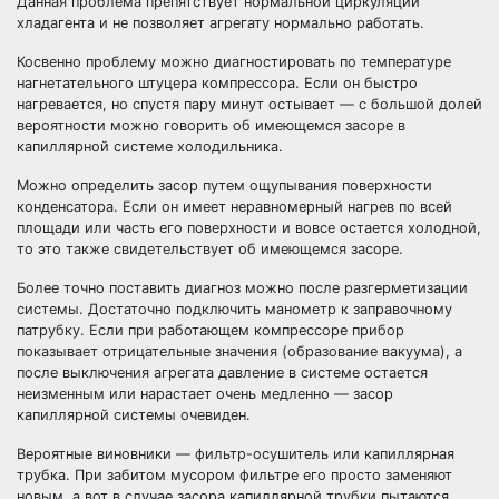
Данная проблема препятствует нормальной циркуляции
хладагента и не позволяет агрегату нормально работать.
Косвенно проблему можно диагностировать по температуре
нагнетательного штуцера компрессора. Если он быстро
нагревается, но спустя пару минут остывает — с большой долей
вероятности можно говорить об имеющемся засоре в
капиллярной системе холодильника.
Можно определить засор путем ощупывания поверхности
конденсатора. Если он имеет неравномерный нагрев по всей
площади или часть его поверхности и вовсе остается холодной,
то это также свидетельствует об имеющемся засоре.
Более точно поставить диагноз можно после разгерметизации
системы. Достаточно подключить манометр к заправочному
патрубку. Если при работающем компрессоре прибор
показывает отрицательные значения (образование вакуума), а
после выключения агрегата давление в системе остается
неизменным или нарастает очень медленно — засор
капиллярной системы очевиден.
Вероятные виновники — фильтр-осушитель или капиллярная
трубка. При забитом мусором фильтре его просто заменяют
новым, а вот в случае засора капиллярной трубки пытаются