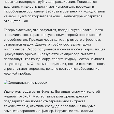
через капиллярную трубку для расширения. Понижается
давление, жидкость достигает испарителя, переходя в
газообразное состояние. Забирая море энергии холодильной
камеры. Цикл повторяется заново. Температура испарителя
отрицательная.
Теперь смотрите, что получится, попади внутрь влага. Часто
просачивается, характеризуясь неимоверной проникающей
способностью. Проходя через капилляр вместе с фреоном,
становится льдом. Диаметр трубки составляет доли
миллиметра. Скоро получается прочная пробка, нарушающая
циркуляцию фреона. В результате компрессор пытается
протолкнуть газ конденсору, терпит неудачу. Мотор начинает
натужно гудеть. Оттаять холодильник, потом включить снова,
агрегат станет морозить, пока не повторится образование
ледяной пробки.
Удалением воды занят фильтр. Выглядит снаружи толстой
медной трубкой. Мастер, заправляя фреон, должен
предварительно проверить герметичность тракта
течеискателем, откачать среду до образования вакуума,
заменить параллельно фильтр. Нарушение технологии