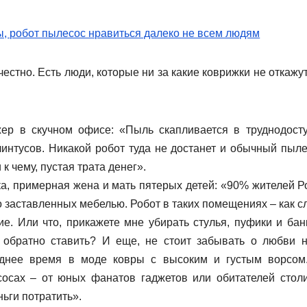
честно. Есть люди, которые ни за какие коврижки не откажу
жер в скучном офисе: «Пыль скапливается в труднодост
линтусов. Никакой робот туда не достанет и обычный пыле
к чему, пустая трата денег».
ка, примерная жена и мать пятерых детей: «90% жителей Р
 заставленных мебелью. Робот в таких помещениях – как с
е. Или что, прикажете мне убирать стулья, пуфики и банк
 обратно ставить? И еще, не стоит забывать о любви 
леднее время в моде ковры с высоким и густым ворсом
осах – от юных фанатов гаджетов или обитателей стол
ньги потратить».