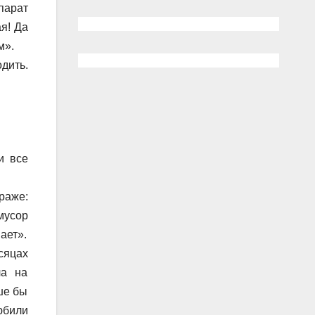
парат
я! Да
м».
дить.
и все
раже:
мусор
ает».
сяцах
ла на
ше бы
юбили