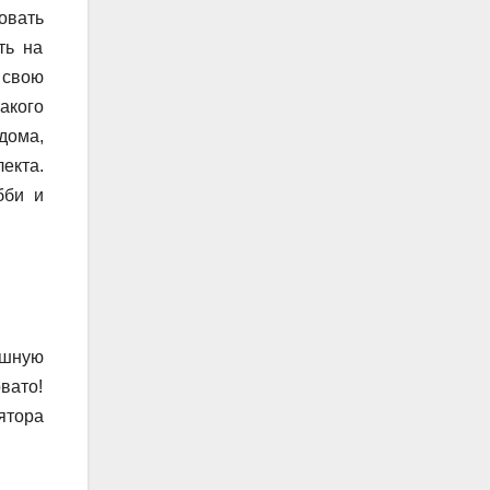
овать
ть на
 свою
акого
дома,
екта.
бби и
ашную
вато!
ятора