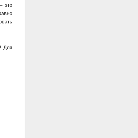
– это
равно
овать
! Для