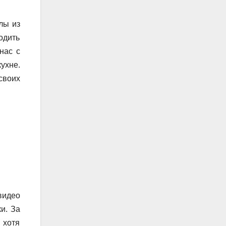
лы из
одить
нас с
кухне.
своих
видео
и. За
 хотя