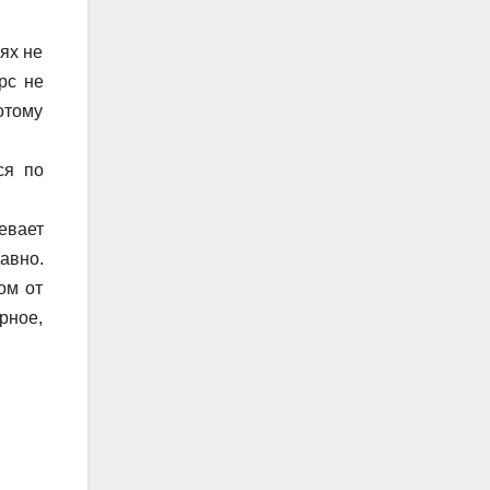
ях не
рс не
Потому
ся по
евает
авно.
ом от
ерное,