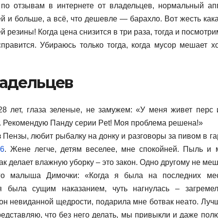
 по отзывам в интернете от владельцев, нормальный ап
ей и больше, а всё, что дешевле — барахло. Вот жесть кака
 резины! Когда цена снизится в три раза, тогда и посмотри
равится. Убираюсь только тогда, когда мусор мешает хо
адельцев
28 лет, глаза зеленые, не замужем: «У меня живет перс 
т. Рекомендую Панду серии Pet! Моя проблема решена!»
Пензы, любит рыбалку на донку и разговоры за пивом в га
6
. Жене легче, детям веселее, мне спокойней. Пыль и 
так делает влажную уборку – это закон. Одно другому не меш
го малыша Димочки: «Когда я была на последних ме
 была сущим наказанием, чуть нагнулась ­– загреме
он невиданной щедрости, подарила мне ботвак неато. Луч
редставляю, что без него делать, мы привыкли и даже пол