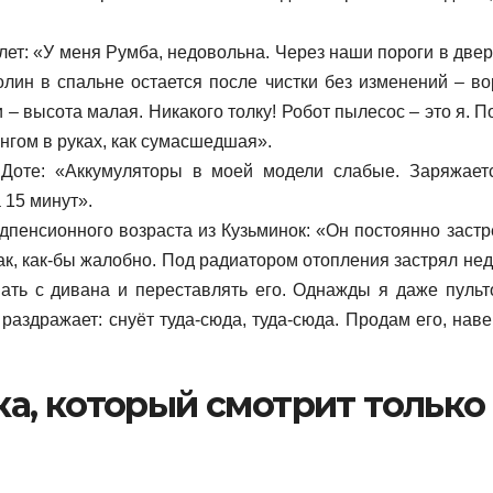
ет: «У меня Румба, недовольна. Через наши пороги в двер
олин в спальне остается после чистки без изменений – во
и – высота малая. Никакого толку! Робот пылесос – это я. 
ангом в руках, как сумасшедшая».
 Доте: «Аккумуляторы в моей модели слабые. Заряжает
 15 минут».
пенсионного возраста из Кузьминок: «Он постоянно застр
так, как-бы жалобно. Под радиатором отопления застрял нед
вать с дивана и переставлять его. Однажды я даже пульт
 раздражает: снуёт туда-сюда, туда-сюда. Продам его, нав
а, который смотрит только