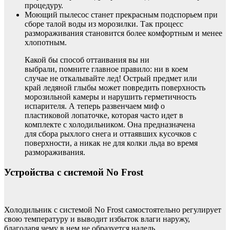
процедуру.
Моющий пылесос станет прекрасным подспорьем при
сборе талой воды из морозилки. Так процесс
размораживания становится более комфортным и менее
хлопотным.
Какой бы способ оттаивания вы ни
выбрали, помните главное правило: ни в коем
случае не откалывайте лед! Острый предмет или
край ледяной глыбы может повредить поверхность
морозильной камеры и нарушить герметичность
испарителя. А теперь развенчаем миф о
пластиковой лопаточке, которая часто идет в
комплекте с холодильником. Она предназначена
для сбора рыхлого снега и оттаявших кусочков с
поверхности, а никак не для колки льда во время
размораживания.
Устройства с системой No Frost
Холодильник с системой No Frost самостоятельно регулирует
свою температуру и выводит избыток влаги наружу,
благодаря чему в нем не образуется наледь.