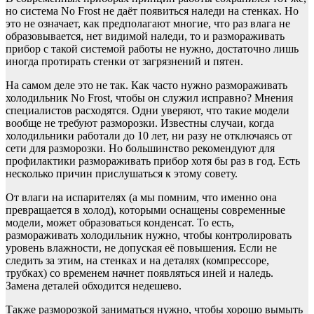
но система No Frost не даёт появиться наледи на стенках. Но
это не означает, как предполагают многие, что раз влага не
образовывается, нет видимой наледи, то и размораживать
прибор с такой системой работы не нужно, достаточно лишь
иногда протирать стенки от загрязнений и пятен.
На самом деле это не так. Как часто нужно размораживать
холодильник No Frost, чтобы он служил исправно? Мнения
специалистов расходятся. Одни уверяют, что такие модели
вообще не требуют разморозки. Известны случаи, когда
холодильники работали до 10 лет, ни разу не отключаясь от
сети для разморозки. Но большинство рекомендуют для
профилактики размораживать прибор хотя бы раз в год. Есть
несколько причин прислушаться к этому совету.
От влаги на испарителях (а мы помним, что именно она
превращается в холод), которыми оснащены современные
модели, может образоваться конденсат. То есть,
размораживать холодильник нужно, чтобы контролировать
уровень влажности, не допуская её повышения. Если не
следить за этим, на стенках и на деталях (компрессоре,
трубках) со временем начнет появляться иней и наледь.
Замена деталей обходится недешево.
Также разморозкой заниматься нужно, чтобы хорошо вымыть