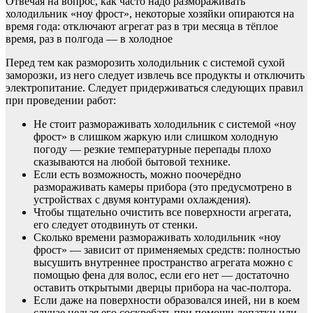
Отвечая на вопрос, как часто надо размораживать
холодильник «ноу фрост», некоторые хозяйки опираются на
время года: отключают агрегат раз в три месяца в тёплое
время, раз в полгода — в холодное
Перед тем как разморозить холодильник с системой сухой
заморозки, из него следует извлечь все продукты и отключить
электропитание. Следует придерживаться следующих правил
при проведении работ:
Не стоит размораживать холодильник с системой «ноу
фрост» в слишком жаркую или слишком холодную
погоду — резкие температурные перепады плохо
сказываются на любой бытовой технике.
Если есть возможность, можно поочерёдно
размораживать камеры прибора (это предусмотрено в
устройствах с двумя контурами охлаждения).
Чтобы тщательно очистить все поверхности агрегата,
его следует отодвинуть от стенки.
Сколько времени размораживать холодильник «ноу
фрост» — зависит от применяемых средств: полностью
высушить внутреннее пространство агрегата можно с
помощью фена для волос, если его нет — достаточно
оставить открытыми дверцы прибора на час-полтора.
Если даже на поверхности образовался иней, ни в коем
случае нельзя его соскребать при помощи лопатки или