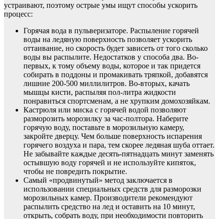
устраивают, поэтому острые умы ищут способы ускорить
процесс:
Горячая вода в пульверизаторе. Распыление горячей
воды на ледяную поверхность позволяет ускорить
оттаивание, но скорость будет зависеть от того сколько
воды вы распылите. Недостатков у способа два. Во-
первых, к тому объему воды, которое и так придется
собирать в поддоны и промакивать тряпкой, добавятся
лишние 200-500 миллилитров. Во-вторых, качать
мышцы кисти, распыляя пол-литра жидкости
понравиться спортсменам, а не хрупким домохозяйкам.
Кастрюля или миска с горячей водой позволяют
разморозить морозилку за час-полтора. Наберите
горячую воду, поставьте в морозильную камеру,
закройте дверцу. Чем больше поверхность испарения
горячего воздуха и пара, тем скорее ледяная шуба оттает.
Не забывайте каждые десять-пятнадцать минут заменять
остывшую воду горячей и не используйте кипяток,
чтобы не повредить покрытие.
Самый «продвинутый» метод заключается в
использовании специальных средств для разморозки
морозильных камер. Производители рекомендуют
распылить средство на лед и оставить на 10 минут,
открыть, собрать воду, при необходимости повторить