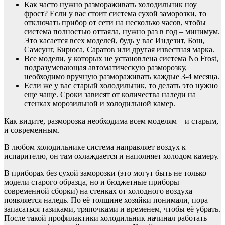
Как часто нужно размораживать холодильник ноу
фрост? Если у вас стоит система сухой заморозки, то
отключать прибор от сети на несколько часов, чтобы
система полностью оттаяла, нужно раз в год – минимум.
Это касается всех моделей, будь у вас Индезит, Бош,
Самсунг, Бирюса, Саратов или другая известная марка.
Все модели, у которых не установлена система No Frost,
подразумевающая автоматическую разморозку,
необходимо вручную размораживать каждые 3-4 месяца.
Если же у вас старый холодильник, то делать это нужно
еще чаще. Сроки зависят от количества наледи на
стенках морозильной и холодильной камер.
Как видите, разморозка необходима всем моделям – и старым,
и современным.
В любом холодильнике система направляет воздух к
испарителю, он там охлаждается и наполняет холодом камеру.
В приборах без сухой заморозки (это могут быть не только
модели старого образца, но и бюджетные приборы
современной сборки) на стенках от холодного воздуха
появляется наледь. По её толщине хозяйки понимали, пора
запасаться тазиками, тряпочками и временем, чтобы её убрать.
После такой профилактики холодильник начинал работать