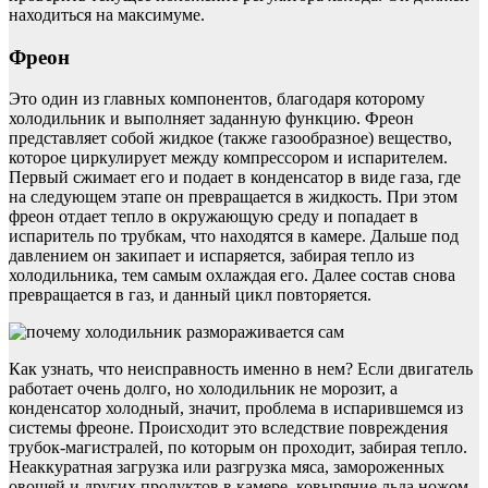
находиться на максимуме.
Фреон
Это один из главных компонентов, благодаря которому
холодильник и выполняет заданную функцию. Фреон
представляет собой жидкое (также газообразное) вещество,
которое циркулирует между компрессором и испарителем.
Первый сжимает его и подает в конденсатор в виде газа, где
на следующем этапе он превращается в жидкость. При этом
фреон отдает тепло в окружающую среду и попадает в
испаритель по трубкам, что находятся в камере. Дальше под
давлением он закипает и испаряется, забирая тепло из
холодильника, тем самым охлаждая его. Далее состав снова
превращается в газ, и данный цикл повторяется.
Как узнать, что неисправность именно в нем? Если двигатель
работает очень долго, но холодильник не морозит, а
конденсатор холодный, значит, проблема в испарившемся из
системы фреоне. Происходит это вследствие повреждения
трубок-магистралей, по которым он проходит, забирая тепло.
Неаккуратная загрузка или разгрузка мяса, замороженных
овощей и других продуктов в камере, ковыряние льда ножом