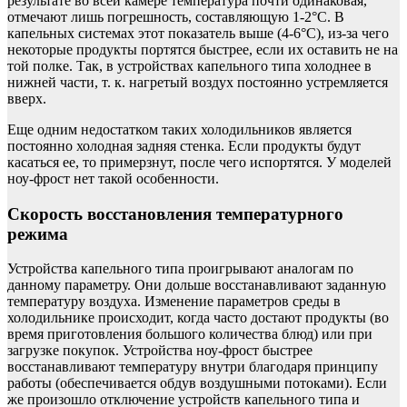
результате во всей камере температура почти одинаковая,
отмечают лишь погрешность, составляющую 1-2°С. В
капельных системах этот показатель выше (4-6°С), из-за чего
некоторые продукты портятся быстрее, если их оставить не на
той полке. Так, в устройствах капельного типа холоднее в
нижней части, т. к. нагретый воздух постоянно устремляется
вверх.
Еще одним недостатком таких холодильников является
постоянно холодная задняя стенка. Если продукты будут
касаться ее, то примерзнут, после чего испортятся. У моделей
ноу-фрост нет такой особенности.
Скорость восстановления температурного
режима
Устройства капельного типа проигрывают аналогам по
данному параметру. Они дольше восстанавливают заданную
температуру воздуха. Изменение параметров среды в
холодильнике происходит, когда часто достают продукты (во
время приготовления большого количества блюд) или при
загрузке покупок. Устройства ноу-фрост быстрее
восстанавливают температуру внутри благодаря принципу
работы (обеспечивается обдув воздушными потоками). Если
же произошло отключение устройств капельного типа и