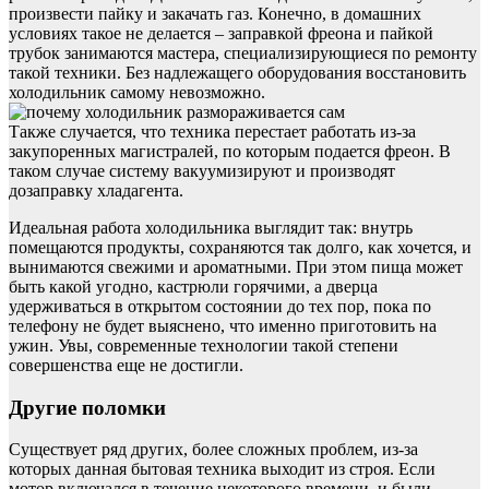
произвести пайку и закачать газ. Конечно, в домашних
условиях такое не делается – заправкой фреона и пайкой
трубок занимаются мастера, специализирующиеся по ремонту
такой техники. Без надлежащего оборудования восстановить
холодильник самому невозможно.
Также случается, что техника перестает работать из-за
закупоренных магистралей, по которым подается фреон. В
таком случае систему вакуумизируют и производят
дозаправку хладагента.
Идеальная работа холодильника выглядит так: внутрь
помещаются продукты, сохраняются так долго, как хочется, и
вынимаются свежими и ароматными. При этом пища может
быть какой угодно, кастрюли горячими, а дверца
удерживаться в открытом состоянии до тех пор, пока по
телефону не будет выяснено, что именно приготовить на
ужин. Увы, современные технологии такой степени
совершенства еще не достигли.
Другие поломки
Существует ряд других, более сложных проблем, из-за
которых данная бытовая техника выходит из строя. Если
мотор включался в течение некоторого времени, и были