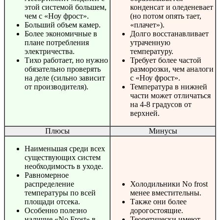
этой системой большем,
конденсат и оледеневает
чем с «Ноу фрост».
(но потом опять тает,
Больший объем камер.
«плачет»).
Более экономичные в
Долго восстанавливает
плане потребления
утраченную
электричества.
температуру.
Тихо работает, но нужно
Требует более частой
обязательно проверять
разморозки, чем аналоги
на деле (сильно зависит
с «Ноу фрост».
от производителя).
Температура в нижней
части может отличаться
на 4-8 градусов от
верхней.
Плюсы
Минусы
Наименьшая среди всех
существующих систем
необходимость в уходе.
Равномерное
распределение
Холодильники No frost
температуры по всей
менее вместительны.
площади отсека.
Также они более
Особенно полезно
дорогостоящие.
наличие «No Frost» в
Теоретически имеют