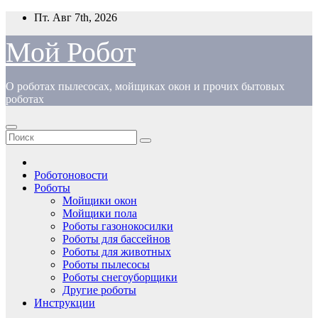
Перейти
Пт. Авг 7th, 2026
к
содержимому
Мой Робот
О роботах пылесосах, мойщиках окон и прочих бытовых
роботах
Роботоновости
Роботы
Мойщики окон
Мойщики пола
Роботы газонокосилки
Роботы для бассейнов
Роботы для животных
Роботы пылесосы
Роботы снегоуборщики
Другие роботы
Инструкции