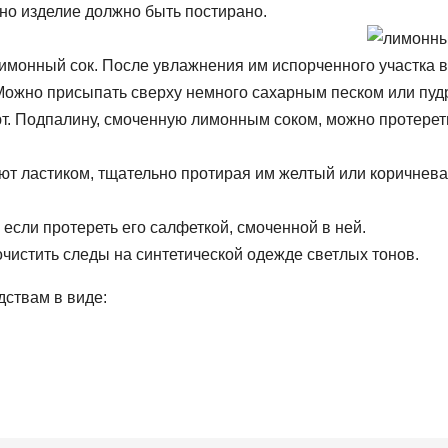
но изделие должно быть постирано.
лимонный сок. После увлажнения им испорченного участка 
ожно присыпать сверху немного сахарным песком или пуд
т. Подпалину, смоченную лимонным соком, можно протерет
ют ластиком, тщательно протирая им желтый или коричнев
 если протереть его салфеткой, смоченной в ней.
истить следы на синтетической одежде светлых тонов.
дствам в виде: