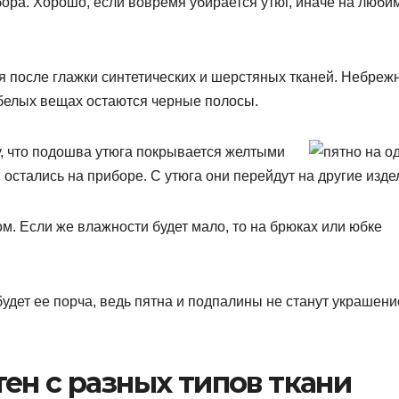
ора. Хорошо, если вовремя убирается утюг, иначе на люби
 после глажки синтетических и шерстяных тканей. Небреж
а белых вещах остаются черные полосы.
у, что подошва утюга покрывается желтыми
остались на приборе. С утюга они перейдут на другие изде
м. Если же влажности будет мало, то на брюках или юбке
удет ее порча, ведь пятна и подпалины не станут украшен
ен с разных типов ткани