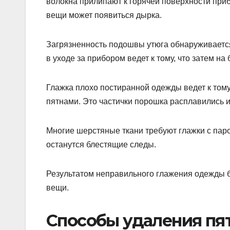
волокна прилипают к горячей поверхности приб
вещи может появиться дырка.
Загрязненность подошвы утюга обнаруживается
в уходе за прибором ведет к тому, что затем н
Глажка плохо постиранной одежды ведет к том
пятнами. Это частички порошка расплавились и 
Многие шерстяные ткани требуют глажки с паро
останутся блестящие следы.
Результатом неправильного глажения одежды б
вещи.
Способы удаления пят