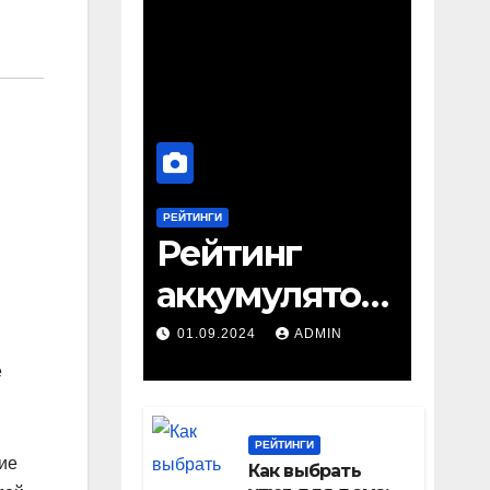
РЕЙТИНГИ
Рейтинг
аккумулятор
ных
01.09.2024
ADMIN
шуруповерто
е
в: ТОП-22
РЕЙТИНГИ
лучших
ие
Как выбрать