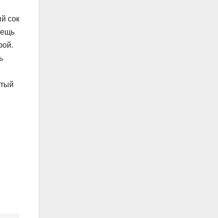
вещь
рой.
ь
атый